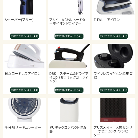
シェーバー(ブルー)
フカイ ACトルネードタ
T-FAL アイロン
ーボイオンドライヤー
EXETIME Part 2 (★1)
EXETIME Part 2 (★1)
EXETIME Part 2 (★1)
日立コードレスアイロン
DBK スチーム&ドライア
ワイヤレスイヤホン型集音
イロン(セラミックコーティ
器
ング)
EXETIME Part 2 (★1)
EXETIME Part 2 (★1)
EXETIME Part 2 (★1)
全分解サーキュレーター
ドリテックコンパクト除湿
プリズメイト 人感センサ
器
ー付セラミックファンヒー
ター