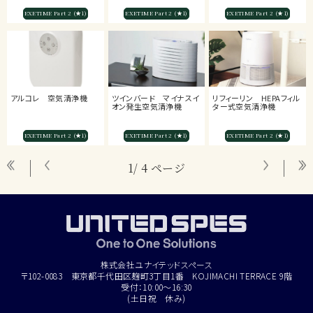
EXETIME Part 2 (★1)
EXETIME Part 2 (★1)
EXETIME Part 2 (★1)
アルコレ 空気清浄機
ツインバード マイナスイ
リフィーリン HEPAフィル
オン発生空気清浄機
ター式空気清浄機
EXETIME Part 2 (★1)
EXETIME Part 2 (★1)
EXETIME Part 2 (★1)
1/ 4 ページ
株式会社ユナイテッドスペース
〒102-0083 東京都千代田区麹町3丁目1番 KOJIMACHI TERRACE 9階
受付：10:00～16:30
(土日祝 休み)