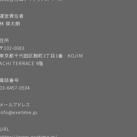
運営責任者
に、退会となります。
林 瑛太朗
住所
〒102-0083
とき、その他当社が会員として不適
東京都千代田区麹町3丁目1番 KOJIM
ACHI TERRACE 9階
います。
電話番号
ログラムを送信するなどして、当社の
03-6457-0534
メールアドレス
info@exetime.jp
URL
https://www.exetime.jp/