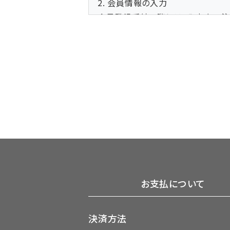
2. 会員情報の入力
会員登録手続の際には、入力上の注
て、特殊記号・旧漢字・ローマ数字
3. パスワードの管理
(1)パスワードは会員本人のみが利
(2)パスワードは、他人に知られる
(3)パスワードを用いて当社に対
なります。
第3条 (変更)
1. 会員は、氏名、住所など当社に
お支払について
2. 変更登録がなされなかったこ
登録前にすでに手続がなされた取引
決済方法