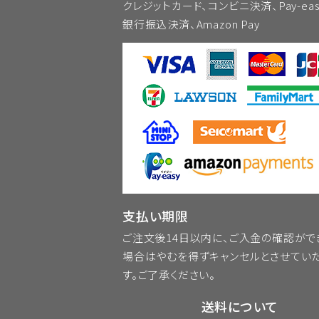
第4条 (退会)
クレジットカード、コンビニ決済、Pay-ea
銀行振込決済、Amazon Pay
会員が退会を希望する場合には、会
第5条 (会員資格の喪失及び賠償義
1. 会員が、会員資格取得申込の
当と認める事由があるときは、当社
2. 会員が、以下の各号に定める行
(1)会員番号、パスワードを不正に
(2)当ホームページにアクセスし
支払い期限
営業を妨害すること
ご注文後14日以内に、ご入金の確認がで
(3)当社が扱う商品の知的所有権
場合はやむを得ずキャンセルとさせてい
(4)その他、この利用規約に反する
す。ご了承ください。
第6条 (会員情報の取扱い)
送料について