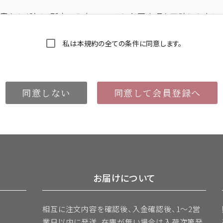
意をよく読み、所定の入力フォームに必要事項を正確に入力し
などはご使用になれません。これらの文字が登録された場合は当
私は本規約の全ての条件に同意します。
用できるものとし、第三者に譲渡・貸与できないものとします。
ことがないよう定期的に変更する等、会員本人が責任をもって管理
同意しない
同意して会員登録へ
して行われた意思表示は、会員本人の意思表示とみなし、そのた
届け出た事項に変更があった場合には、速やかに当社に連絡する
お届けについて
とにより生じた損害について、当社は一切責任を負いません。また
は、変更登録前の情報に基づいて行われますのでご注意くださ
相互に注文内容を確認後、入金確認後、1～2営
業日以内に発送。
在庫が無い場合は入荷次第発