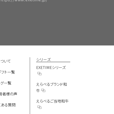
。ただし、次の各号の場合には、会員
)」に従い、当社が管理します。当社
スの健全かつ円滑な運営の確保を図
とができるものとします。会員が情報
す。ただし、本サービス運営に必要
シリーズ
について
EXETIMEシリーズ
ギフト一覧
ります。
ログ一覧
えらべるブランド和
牛
利用者様の声
えらべるご当地和牛
よくある質問