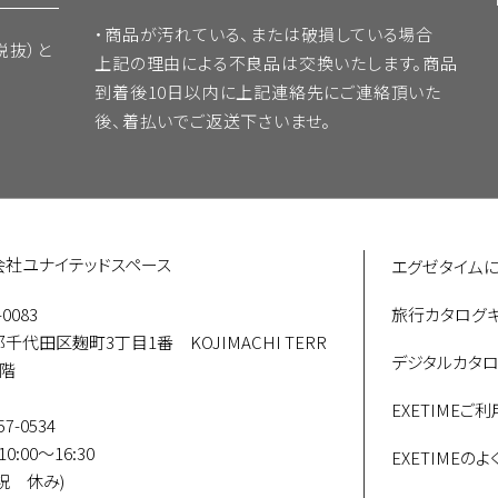
・商品が汚れている、または破損している場合
会員の事前の同意なく第三者に対して開示することはありません
税抜）と
上記の理由による不良品は交換いたします。商品
その他のお客様情報を開示できるものとします。
到着後10日以内に上記連絡先にご連絡頂いた
場合
後、着払いでご返送下さいませ。
「プライバシーポリシー(
https://unitedspes.co.jp/privacy/
提供、サービス内容の向上、サービスの利用促進、およびサービ
ることができるものとします。
マガジンその他の方法による情報提供(広告を含みます)を行うこ
の方法に従い、その旨を通知して頂ければ、情報提供を停止しま
会社ユナイテッドスペース
エグゼタイム
希望により停止をすることはできません。
-0083
旅行カタログ
業務、お支払業務など業務遂行のため第3者に委託することがあ
千代田区麹町3丁目1番 KOJIMACHI TERR
デジタルカタ
9階
EXETIMEご
57-0534
対し次の各号の行為を行うことを禁止します。
0:00～16:30
EXETIMEの
祝 休み)