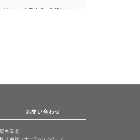
てください。会員情報の登録におい
社にて変更致します。
してください。
めに生じる支払等は全て会員の責任と
ものとします。
お問い合わせ
、変更登録がなされた場合でも、変更
い。
販売業者
株式会社ユナイテッドスペース