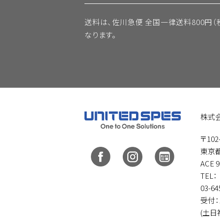
1. 当社は、原則として会員情報を
送料は、佐川急便 全国一律送料800円（
の事前の同意なく、当社は会員情報
なります。
(1)法令に基づき開示を求められた
2. 会員情報につきましては、当社の
は、会員情報を、会員へのサービス
る目的のために、当社おいて利用す
3. 当社は、会員に対して、メール
提供を希望しない場合は、当社所定
株式
な情報提供につきましては、会員の
〒102
4. 会員様の情報はカタログの発送
東京都
ACE 
第7条 (禁止事項)
TEL：
03-64
本サービスの利用に際して、会員に
受付：1
(土日