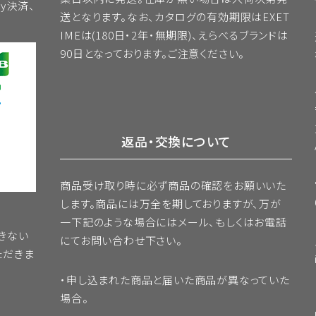
sy決済、
送となります。
なお、カタログの有効期限はEXET
IMEは(180日・2年・無期限)、えらべるブランドは
員本人が退会手続きを行ってください。所定の退会手続の終了後
90日となっております。ご注意ください。
務)
際に虚偽の申告をしたとき、通信販売による代金支払債務を怠った
返品・交換について
は、会員資格を取り消すことができることとします。
為をしたときは、これにより当社が被った損害を賠償する責任を負
使用すること
商品受け取り時に必ず商品の確認をお願いいた
て情報を改ざんしたり、当ホームページに有害なコンピュータープ
します。商品には万全を期しておりますが、万が
一下記のような場合にはメール、もしくはお電話
きない
を侵害する行為をすること
にてお問い合わせ下さい。
ただきま
行為をすること
・申し込まれた商品と届いた商品が異なっていた
場合。