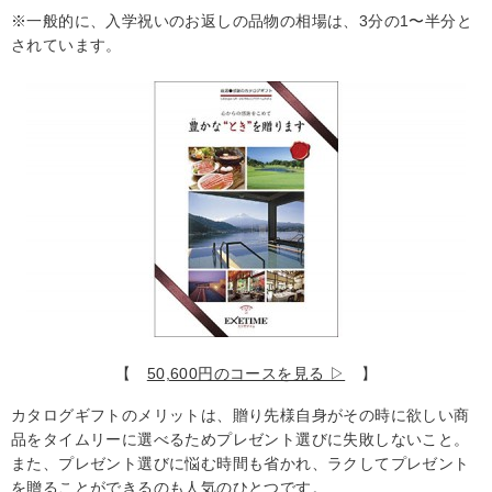
※一般的に、入学祝いのお返しの品物の相場は、3分の1〜半分と
されています。
【
50,600円のコースを見る ▷
】
カタログギフトのメリットは、贈り先様自身が
その時に欲しい商
品をタイムリーに選べる
ためプレゼント選びに失敗しないこと。
また、
プレゼント選びに悩む時間も省かれ、ラクしてプレゼント
を贈ることができる
のも人気のひとつです。