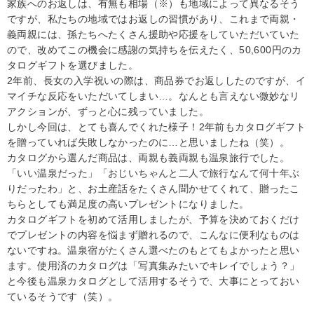
家族へのお返しは、有無も相場（※）も地域によって異なるそう
ですが、私たちの地域ではお返しの習慣があり、これまで両親・
義両親には、孫たちへたくさん援助や応援をしていただいていた
ので、改めてこの機会に感謝の気持ちを伝えたく、50,600円のカ
タログギフトを選びました。
2年前、長女の入学祝いの際は、商品券でお返ししたのですが、イ
マイチな反応をいただいてしまい…。なんとも言えない微妙なリ
アクションが、ずっと心に残っていました。
しかし今回は、とても喜んでくれた様子！2年前もカタログギフト
を贈っていれば失敗しなかったのに…と思いましたね（笑）。
カタログから選んだ商品は、両親も義両親も温泉旅行でした。
「いい温泉だった」「おじいちゃんと二人で旅行なんて何十年ぶ
りだったわ」と、お土産話をたくさん聞かせてくれて、贈ったこ
ちらとしても満足度の高いプレゼントになりました。
カタログギフトを初めて活用しましたが、予算を決めておくだけ
でプレゼントの内容を悩まず贈れるので、こんなに便利なものは
ないですね。温泉宿がたくさん選べたのもとてもよかったと思い
ます。使用済のカタログは「写真集みたいでキレイでしょう？」
と今後も温泉カタログとして活用するそうで、大事にとっておい
ているそうです（笑）。