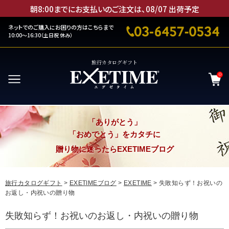
朝8:00までにお支払いのご注文は、
08
/
07
出荷予定
ネットでのご購入にお困りの方はこちらまで
10:00～16:30（土日祝 休み）
旅行カタログギフト
0
「ありがとう」
「おめでとう」をカタチに
贈り物に迷ったらEXETIMEブログ
旅行カタログギフト
>
EXETIMEブログ
>
EXETIME
> 失敗知らず！お祝いの
お返し・内祝いの贈り物
失敗知らず！お祝いのお返し・内祝いの贈り物