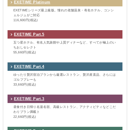
EXETIME Platinum
EXETIMEシリーズ最上級版。憧れの老舗温泉・有名ホテル、コンシ
ェルジュがご対応
116,600円(税込)
EXETIME Part.5
五つ星ホテル、有名人気旅館や上質ディナーなど、すべてが極上のい
ちおしセレクト
55,660円(税込)
EXETIME Part.4
ゆったり贅沢宿泊プランから厳選レストラン、贅沢産直品、さらには
ゴルフプレーも
33,660円(税込)
EXETIME Part.3
昼食付き日帰り名湯名宿、高級レストラン、アクティビティなどこだ
わりプラン満載ト
22,660円(税込)