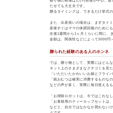
贈り物の相場は1万円前後が中心。親
たせても大丈夫です。
贈るタイミングは、できるだけ挙式の
また、出産祝いの場合は、まずタイ
産後すぐはママの体調回復のために
生後1週間から1ヶ月くらいに間に、
金額は、関係性などによって3000円
贈られた経験のある人のホンネ
では、贈り物として、実際にはどん
ネット上のさまざまなクチコミを見
「いただいたかわいいお鍋とフライ
「紙おむつは確実に消費するものな
などの声が多く、実際に毎日使える
「お掃除ロボットは、今ではこれな
「お客様用のティーカップセットは
などと、自分ではなかなか買わない
うです。