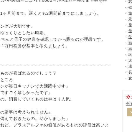
しさや関係性によって5000円から2万円程度まで幅を持
1ヶ月前まで。遅くとも2週間前までにしましょう。
ミングが大切です。
もゆっくりとしたい時期。
きちんと母子の健康を確認してから贈るのが理想です。
～1万円程度が基本と考えましょう。
なものが喜ばれるのでしょう？
たところ
パンが毎日キッチンで大活躍中です」
のですごく嬉しかったです」
もの、消費していくものはやはり人気。
全
しの家事は考えられません」
、備えておきたもの。助かりました」
けれど、プラスアルファの価値があるものの評価は高いよ