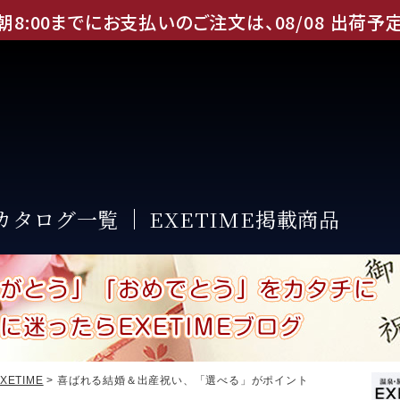
朝8:00までにお支払いのご注文は、
08
/
08
出荷予
Eカタログ一覧
EXETIME掲載商品
XETIME
> 喜ばれる結婚＆出産祝い、「選べる」がポイント