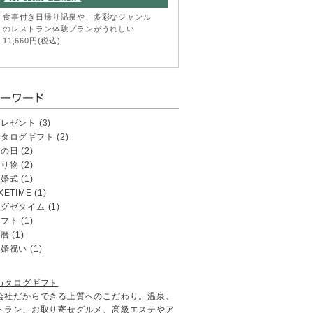
食事付き日帰り温泉や、多彩なジャンル
のレストラン体験プランがうれしい
11,660円(税込)
プレゼント
(3)
カタログギフト
(2)
母の日
(2)
贈り物
(2)
結婚式
(1)
XETIME
(1)
エグゼタイム
(1)
ギフト
(1)
還暦
(1)
結婚祝い
(1)
カタログギフト
会社だからできる上質へのこだわり。温泉、
トラン、お取り寄せグルメ、高級エステやア