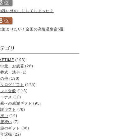
内祝い外のしにしてしまった？
は泊まりたい！全国の高級温泉宿5選
XETIME
(193)
お中元・お歳暮
(28)
お葬式・法事
(1)
その他
(130)
カタログギフト
(175)
ギフト全般
(118)
ボーナス
(10)
両親への感謝ギフト
(95)
体験ギフト
(76)
内祝い
(19)
出産祝い
(7)
季節のギフト
(88)
定年退職
(22)