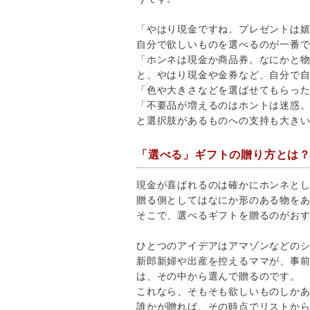
「やはり現金ですね。プレゼントは
自分で欲しいものを選べるのが一番
「ホンネは現金か商品券。なにかと
と、やはり現金や金券など、自分で
「色や大きさなどを選ばせてもらっ
「不要品が増えるのはホントは迷惑
と選択肢があるものへの支持も大き
「選べる」ギフトの贈り方とは
現金が喜ばれるのは確かにホンネと
贈る側としてはなにか形のある物を
そこで、選べるギフトを贈るのがお
ひとつのアイデアはアマゾンなどの
新郎新婦や出産を控えるママが、事
は、その中から選んで贈るのです。
これなら、そもそも欲しいものしか
誰かが贈れば、その時点でリストか