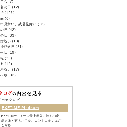
忘年会
(7)
敬老の日
(12)
旅行
(163)
景品
(6)
暑中見舞い、残暑見舞い
(12)
母の日
(42)
父の日
(33)
結婚祝い
(13)
結婚記念日
(24)
誕生日
(19)
退職
(28)
還暦
(18)
長寿祝い
(17)
食べ物
(32)
てのカタログ
EXETIME Platinum
EXETIMEシリーズ最上級版。憧れの老
舗温泉・有名ホテル、コンシェルジュが
ご対応