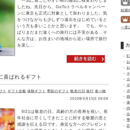
一気に過ごしやすい秋の陽気に様変わりしま
したね。先日から、GoToトラベルキャンペー
結婚
ンに東京も正式に対象として加わりました。気
をつけながらも少しずつ遠出をはじめていると
いう方も多いことかと思います。 でも、やっ
一度
ぱりまだまだ遠くへの旅行には不安がある…そ
んな方は、お住まいの地域から近い場所で旅行
を楽し...
E
に喜ばれるギフト
フト
ギフト全般
体験ギフト
季節のギフト
敬老の日
旅行
食べ物
2020年9月15日 09:09
9/21は敬老の日。高齢の方の長寿を祝い、長
年社会に尽くしてきたことに対する敬愛の意と
感謝を伝える日です。身近な方へのプレゼント