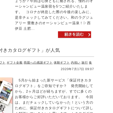
ょうか？今回は心身ともに癒される、憧れのオ
ーシャンビュー温泉宿を5つご紹介いたしま
す。 コロナが終息した際の今後の楽しみに、
是非チェックしてみてください。和のラグジュ
アリー 畳敷きのオーシャンビュー温泉！▷西
伊豆 土肥...
付きカタログギフト」が人気
フト
ギフト全般
両親への感謝ギフト
体験ギフト
内祝い
旅行
食
2020年7月17日 09:07
5月から始まった新サービス「保証付きカタ
ログギフト」をご存知ですか？ 発売開始して
から、2ヶ月ほどが経ちますが、すでに多くの
お客様からご好評いただいております。 今回
は、まだチェックしていなかった！という方の
ために、保証付きカタログギフトについて詳し