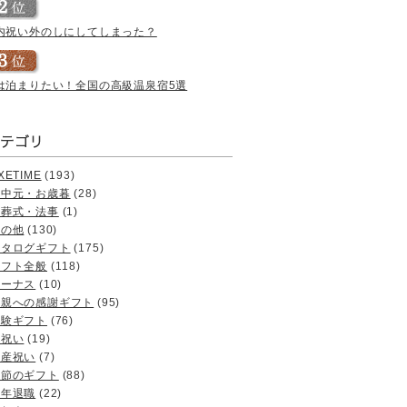
内祝い外のしにしてしまった？
は泊まりたい！全国の高級温泉宿5選
XETIME
(193)
お中元・お歳暮
(28)
お葬式・法事
(1)
その他
(130)
カタログギフト
(175)
ギフト全般
(118)
ボーナス
(10)
両親への感謝ギフト
(95)
体験ギフト
(76)
内祝い
(19)
出産祝い
(7)
季節のギフト
(88)
定年退職
(22)