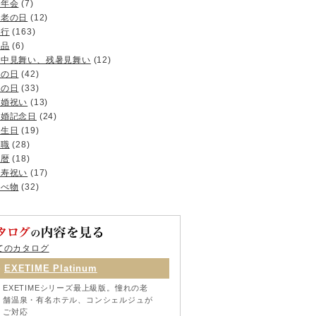
忘年会
(7)
敬老の日
(12)
旅行
(163)
景品
(6)
暑中見舞い、残暑見舞い
(12)
母の日
(42)
父の日
(33)
結婚祝い
(13)
結婚記念日
(24)
誕生日
(19)
退職
(28)
還暦
(18)
長寿祝い
(17)
食べ物
(32)
てのカタログ
EXETIME Platinum
EXETIMEシリーズ最上級版。憧れの老
舗温泉・有名ホテル、コンシェルジュが
ご対応