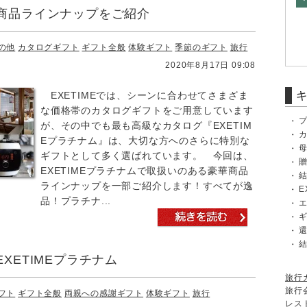
商品ラインナップをご紹介
の他
カタログギフト
ギフト全般
体験ギフト
季節のギフト
旅行
2020年8月17日 09:08
EXETIMEでは、シーンに合わせてさまざま
な価格帯のカタログギフトをご用意しています
が、その中でも最も高級なカタログ『EXETIM
Eプラチナム』は、大切な方へのさらに特別な
ギフトとして多く選ばれています。 今回は、
EXETIMEプラチナムで取扱いのある豪華商品
ラインナップを一部ご紹介します！すべてが逸
E
品！プラチナ...
XETIMEプラチナム
旅行
旅行
フト
ギフト全般
両親への感謝ギフト
体験ギフト
旅行
レス