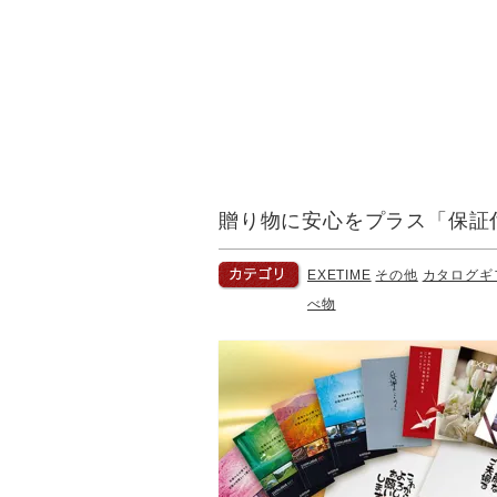
贈り物に安心をプラス「保証
EXETIME
その他
カタログギ
べ物