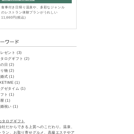
食事付き日帰り温泉や、多彩なジャンル
のレストラン体験プランがうれしい
11,660円(税込)
プレゼント
(3)
カタログギフト
(2)
母の日
(2)
贈り物
(2)
結婚式
(1)
XETIME
(1)
エグゼタイム
(1)
ギフト
(1)
還暦
(1)
結婚祝い
(1)
カタログギフト
会社だからできる上質へのこだわり。温泉、
トラン、お取り寄せグルメ、高級エステやア