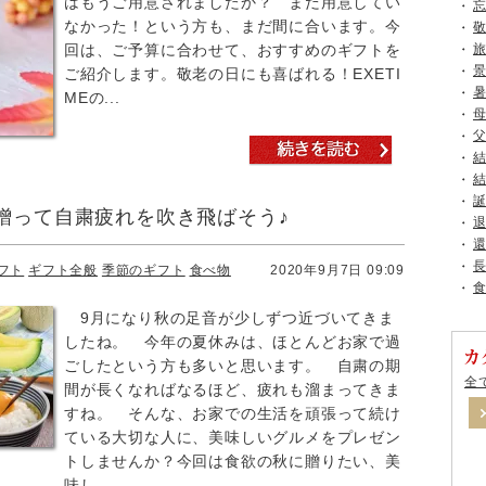
はもうご用意されましたか？ まだ用意してい
なかった！という方も、まだ間に合います。今
回は、ご予算に合わせて、おすすめのギフトを
ご紹介します。敬老の日にも喜ばれる！EXETI
MEの...
贈って自粛疲れを吹き飛ばそう♪
フト
ギフト全般
季節のギフト
食べ物
2020年9月7日 09:09
9月になり秋の足音が少しずつ近づいてきま
したね。 今年の夏休みは、ほとんどお家で過
ごしたという方も多いと思います。 自粛の期
全
間が長くなればなるほど、疲れも溜まってきま
すね。 そんな、お家での生活を頑張って続け
ている大切な人に、美味しいグルメをプレゼン
トしませんか？今回は食欲の秋に贈りたい、美
味し...