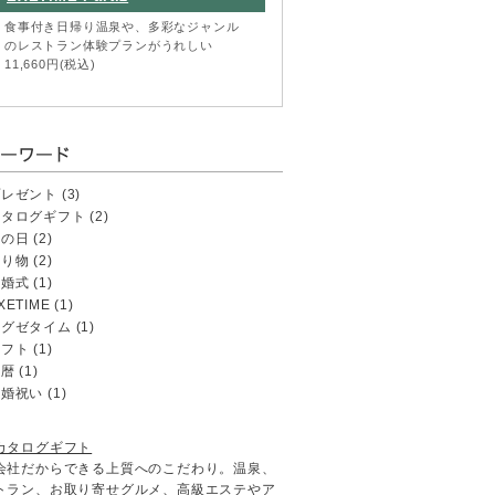
食事付き日帰り温泉や、多彩なジャンル
のレストラン体験プランがうれしい
11,660円(税込)
プレゼント
(3)
カタログギフト
(2)
母の日
(2)
贈り物
(2)
結婚式
(1)
XETIME
(1)
エグゼタイム
(1)
ギフト
(1)
還暦
(1)
結婚祝い
(1)
カタログギフト
会社だからできる上質へのこだわり。温泉、
トラン、お取り寄せグルメ、高級エステやア