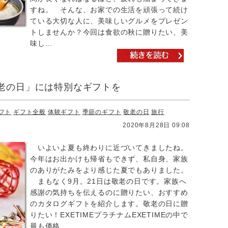
すね。 そんな、お家での生活を頑張って続け
ている大切な人に、美味しいグルメをプレゼン
トしませんか？今回は食欲の秋に贈りたい、美
味し...
老の日」には特別なギフトを
フト
ギフト全般
体験ギフト
季節のギフト
敬老の日
旅行
2020年8月28日 09:08
いよいよ夏も終わりに近づいてきましたね。
今年はお出かけも帰省もできず、私自身、家族
のありがたみをより感じた夏でもありました。
まもなく9月。21日は敬老の日です。家族へ
感謝の気持ちを伝えるのに贈りたい、おすすめ
のカタログギフトを紹介します。敬老の日に贈
りたい！EXETIMEプラチナムEXETIMEの中で
最も価格...