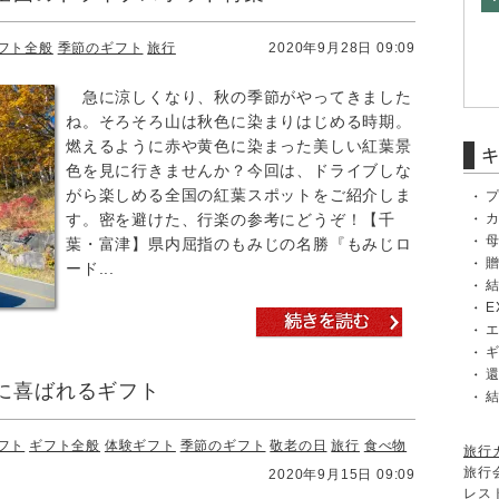
フト全般
季節のギフト
旅行
2020年9月28日 09:09
急に涼しくなり、秋の季節がやってきました
ね。そろそろ山は秋色に染まりはじめる時期。
燃えるように赤や黄色に染まった美しい紅葉景
色を見に行きませんか？今回は、ドライブしな
がら楽しめる全国の紅葉スポットをご紹介しま
す。密を避けた、行楽の参考にどうぞ！【千
葉・富津】県内屈指のもみじの名勝『もみじロ
ード...
E
に喜ばれるギフト
フト
ギフト全般
体験ギフト
季節のギフト
敬老の日
旅行
食べ物
旅行
旅行
2020年9月15日 09:09
レス