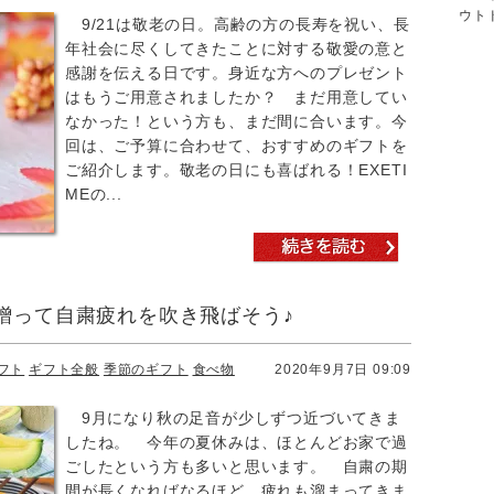
ウト
9/21は敬老の日。高齢の方の長寿を祝い、長
年社会に尽くしてきたことに対する敬愛の意と
感謝を伝える日です。身近な方へのプレゼント
はもうご用意されましたか？ まだ用意してい
なかった！という方も、まだ間に合います。今
回は、ご予算に合わせて、おすすめのギフトを
ご紹介します。敬老の日にも喜ばれる！EXETI
MEの...
贈って自粛疲れを吹き飛ばそう♪
フト
ギフト全般
季節のギフト
食べ物
2020年9月7日 09:09
9月になり秋の足音が少しずつ近づいてきま
したね。 今年の夏休みは、ほとんどお家で過
ごしたという方も多いと思います。 自粛の期
間が長くなればなるほど、疲れも溜まってきま