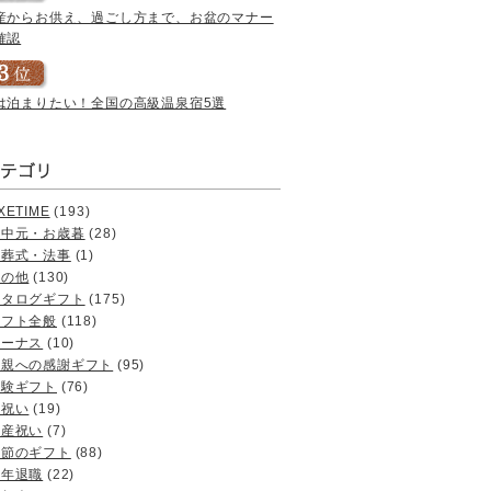
産からお供え、過ごし方まで、お盆のマナー
確認
は泊まりたい！全国の高級温泉宿5選
XETIME
(193)
お中元・お歳暮
(28)
お葬式・法事
(1)
その他
(130)
カタログギフト
(175)
ギフト全般
(118)
ボーナス
(10)
両親への感謝ギフト
(95)
体験ギフト
(76)
内祝い
(19)
出産祝い
(7)
季節のギフト
(88)
定年退職
(22)