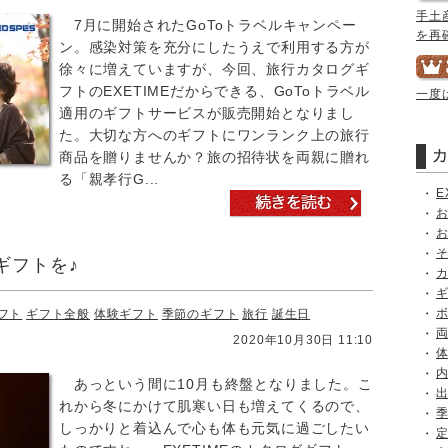
手土
7月に開始されたGoToトラベルキャンペー
を再
ン。感染対策を充分にしたうえで利用する方が
徐々に増えていますが、今回、旅行カタログギ
フトのEXETIMEだからできる、GoToトラベル
一度
適用のギフトサービスが販売開始となりまし
た。大切な方へのギフトにワンランク上の旅行
商品を贈りませんか？旅の招待状を両親に贈れ
る「親孝行G...
E
ギフトを♪
フト
ギフト全般
体験ギフト
季節のギフト
旅行
誕生日
2020年10月30日 11:10
あっという間に10月も終盤となりました。こ
れから冬にかけて肌寒い日も増えてくるので、
しっかりと着込んで心も体も元気に過ごしたい