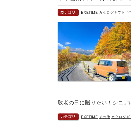
EXETIME
カタログギフト
ギ
敬老の日に贈りたい！シニア
EXETIME
その他
カタログギ