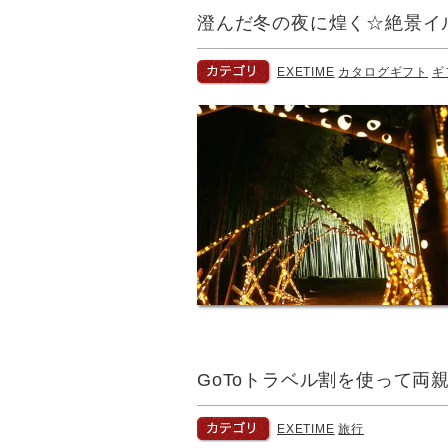
澄んだ冬の夜に煌く☆絶景イ
EXETIME
カタログギフト
ギ
GoToトラベル割を使って両
EXETIME
旅行