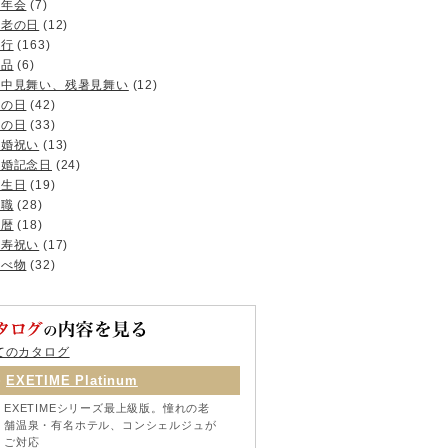
忘年会
(7)
敬老の日
(12)
旅行
(163)
景品
(6)
暑中見舞い、残暑見舞い
(12)
母の日
(42)
父の日
(33)
結婚祝い
(13)
結婚記念日
(24)
誕生日
(19)
退職
(28)
還暦
(18)
長寿祝い
(17)
食べ物
(32)
てのカタログ
EXETIME Platinum
EXETIMEシリーズ最上級版。憧れの老
舗温泉・有名ホテル、コンシェルジュが
ご対応