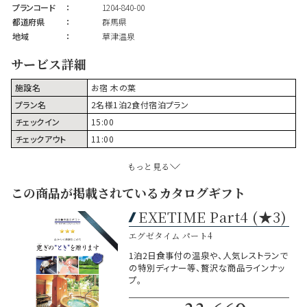
プランコード
：
1204-840-00
都道府県
：
群馬県
地域
：
草津温泉
サービス詳細
施設名
お宿 木の葉
プラン名
2名様1泊2食付宿泊プラン
チェックイン
15:00
チェックアウト
11:00
もっと見る
この商品が掲載されているカタログギフト
EXETIME Part4 (★3)
エグゼタイム パート4
1泊2日食事付の温泉や、人気レストランで
の特別ディナー等、贅沢な商品ラインナッ
プ。