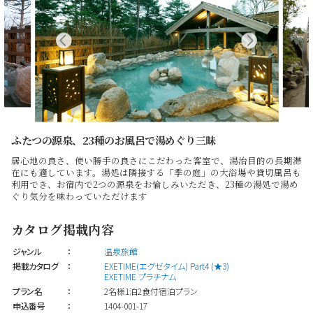
ふたつの源泉、23種のお風呂で湯めぐり三昧
居心地の良さ、使い勝手の良さにこだわった客室で、湯治目的の長期滞
在にも適しています。湯処は隣接する「季の庭」の大浴場や貸切風呂も
利用でき、お宿内で2つの源泉をお愉しみいただき、23種の湯処で湯め
ぐり気分を味わっていただけます
カタログ掲載内容
ジャンル
：
温泉旅館
掲載カタログ
：
EXETIME(エグゼタイム) Part4 (★3)
EXETIME プラチナム
プラン名
：
2名様1泊2食付宿泊プラン
申込番号
：
1404-001-17