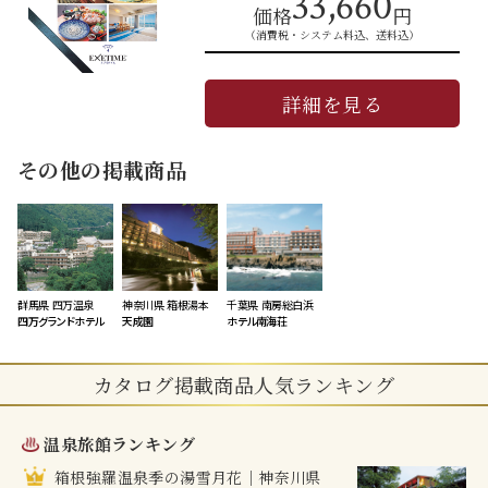
33,660
価格
円
（消費税・システム料込、送料込）
詳細を見る
その他の掲載商品
群馬県 四万温泉
神奈川県 箱根湯本
千葉県 南房総白浜
四万グランドホテル
天成園
ホテル南海荘
カタログ掲載商品人気ランキング
温泉旅館ランキング
箱根強羅温泉季の湯雪月花｜神奈川県