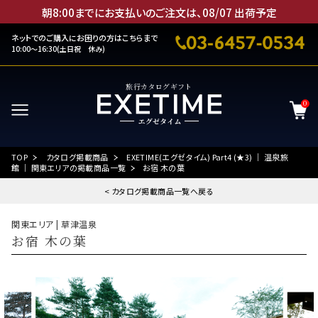
朝8:00までにお支払いのご注文は、
08
/
07
出荷予定
ネットでのご購入にお困りの方はこちらまで
10:00～16:30(土日祝 休み)
旅行カタログギフト
0
TOP
カタログ掲載商品
EXETIME(エグゼタイム) Part4 (★3) ｜ 温泉旅
館 ｜ 関東エリアの掲載商品一覧
お宿 木の葉
< カタログ掲載商品一覧へ戻る
関東エリア | 草津温泉
お宿 木の葉