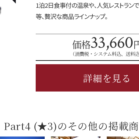
1泊2日食事付の温泉や、人気レストラン
等、贅沢な商品ラインナップ。
33,660
価格
（消費税・システム料込、送料
詳細を見る
art4 (★3)の
その他の掲載商