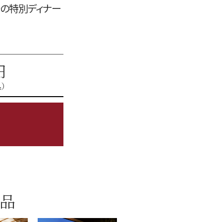
での特別ディナー
円
込）
品