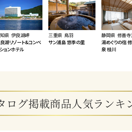
知県 伊良湖岬
三重県 鳥羽
静岡県 修善寺
良湖リゾート&コンベ
サン浦島 悠季の里
湯めぐりの宿 
ションホテル
泉 桂川
タログ掲載商品人気ランキ