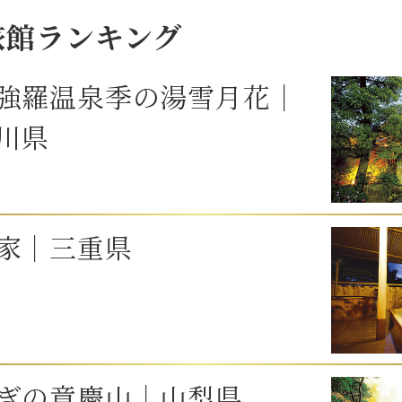
旅館ランキング
強羅温泉季の湯雪月花｜
川県
家｜三重県
ぎの章慶山｜山梨県