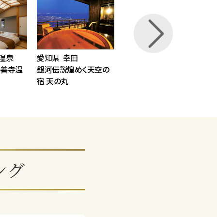
Next
温泉
愛知県 幸田
愛知県 日間賀島
修善寺温
銀河伝説煌めく天空の
日間賀島 いすず館
宿 天の丸
ング