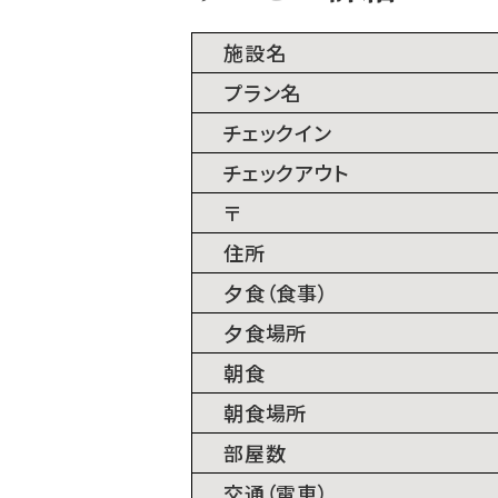
施設名
プラン名
チェックイン
チェックアウト
〒
住所
⼣⾷（⾷事）
⼣⾷場所
朝⾷
朝⾷場所
部屋数
交通（電⾞）