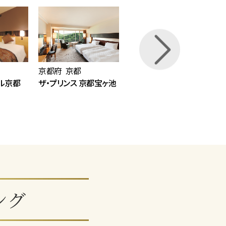
京都府 京都
京都府 京都
Next
ル京都
ザ・プリンス 京都宝ヶ池
京都東急ホテル
ング