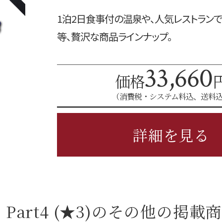
1泊2日食事付の温泉や、人気レストラン
等、贅沢な商品ラインナップ。
33,660
価格
（消費税・システム料込、送料
詳細を見る
art4 (★3)の
その他の掲載商