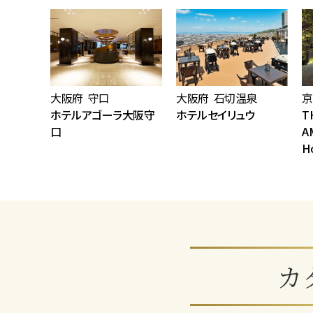
大阪府 守口
大阪府 石切温泉
京
ン ホテ
ホテルアゴーラ大阪守
ホテルセイリュウ
T
口
A
H
カ