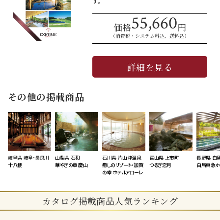
す。
55,660
価格
円
（消費税・システム料込、送料込）
詳細を見る
その他の掲載商品
岐阜県 岐阜・長良川
山梨県 石和
石川県 片山津温泉
富山県 上市町
長野県 白
十八楼
華やぎの章 慶山
癒しのリゾート・加賀
つるぎ恋月
白馬東急ホ
の幸 ホテルアローレ
カタログ掲載商品人気ランキング