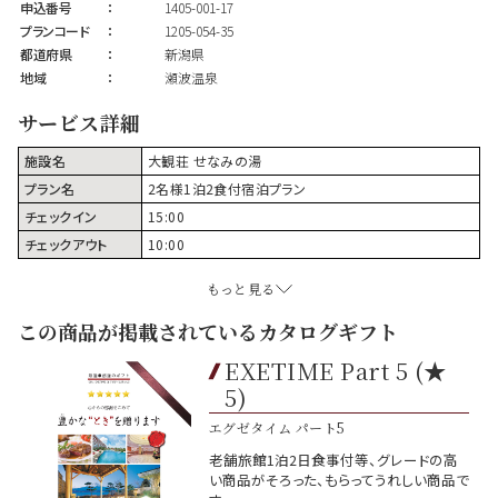
申込番号
：
1405-001-17
プランコード
：
1205-054-35
都道府県
：
新潟県
地域
：
瀬波温泉
サービス詳細
施設名
大観荘 せなみの湯
プラン名
2名様1泊2食付宿泊プラン
チェックイン
15:00
チェックアウト
10:00
もっと見る
この商品が掲載されているカタログギフト
EXETIME Part 5 (★
5)
エグゼタイム パート5
老舗旅館1泊2日食事付等、グレードの高
い商品がそろった、もらってうれしい商品で