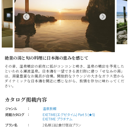
絶景の湯と旬の料理に日本海の恵みを感じて
その昔、温泉噴出の前夜に狐がコンコンと鳴き、温泉の噴出を予見した
といわれる瀬波温泉。日本海を一望できる波打際に建つ「せなみの湯」
は、湯量豊富なお風呂が自慢。開放的なラウンジの大きなガラス窓から
ダイナミックな日本海を間近に感じながら、旅情を存分に味わってくだ
さい。
カタログ掲載内容
ジャンル
：
温泉旅館
掲載カタログ
：
EXETIME(エグゼタイム) Part 5 (★5)
EXETIME プラチナム
プラン名
：
2名様1泊2食付宿泊プラン