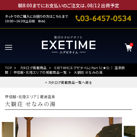
朝8:00までにお支払いのご注文は、
08
/
12
出荷予定
ネットでのご購入にお困りの方はこちらまで
10:00～16:30(土日祝 休み)
旅行カタログギフト
0
TOP
カタログ掲載商品
EXETIME(エグゼタイム) Part 5 (★5) ｜ 温泉旅
館 ｜ 甲信越・北陸エリアの掲載商品一覧
大観荘 せなみの湯
< カタログ掲載商品一覧へ戻る
甲信越・北陸エリア | 瀬波温泉
大観荘 せなみの湯