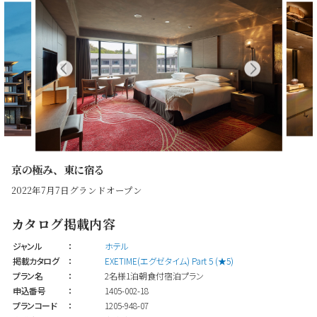
京の極み、東に宿る
2022年7月7日グランドオープン
カタログ掲載内容
ジャンル
：
ホテル
掲載カタログ
：
EXETIME(エグゼタイム) Part 5 (★5)
プラン名
：
2名様1泊朝食付宿泊プラン
申込番号
：
1405-002-18
プランコード
：
1205-948-07