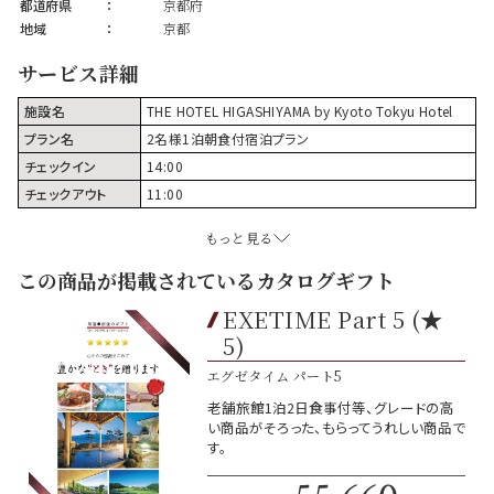
都道府県
：
京都府
地域
：
京都
サービス詳細
施設名
THE HOTEL HIGASHIYAMA by Kyoto Tokyu Hotel
プラン名
2名様1泊朝食付宿泊プラン
チェックイン
14:00
チェックアウト
11:00
もっと見る
この商品が掲載されているカタログギフト
EXETIME Part 5 (★
5)
エグゼタイム パート5
老舗旅館1泊2日食事付等、グレードの高
い商品がそろった、もらってうれしい商品で
す。