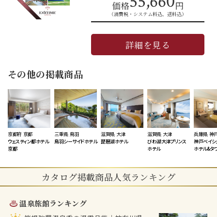
55,660
価格
円
（消費税・システム料込、送料込）
詳細を見る
その他の掲載商品
京都府 京都
三重県 鳥羽
滋賀県 大津
滋賀県 大津
兵庫県 神
ウェスティン都ホテル
鳥羽シーサイドホテル
琵琶湖ホテル
びわ湖大津プリンス
神戸ベイシ
京都
ホテル
ホテル&タ
カタログ掲載商品人気ランキング
温泉旅館ランキング