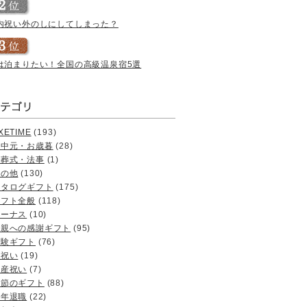
内祝い外のしにしてしまった？
は泊まりたい！全国の高級温泉宿5選
XETIME
(193)
お中元・お歳暮
(28)
お葬式・法事
(1)
その他
(130)
カタログギフト
(175)
ギフト全般
(118)
ボーナス
(10)
両親への感謝ギフト
(95)
体験ギフト
(76)
内祝い
(19)
出産祝い
(7)
季節のギフト
(88)
定年退職
(22)