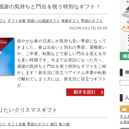
感謝の気持ちと門出を祝う特別なギフト！
フト
ギフト全般
両親への感謝ギフト
体験ギフト
季節のギフト
2022年3月17日 02:03
穏やかな春の日差しが気持ち良い季節になって
きました。春は出会いと別れの季節。退職祝い
や、ご卒業、転勤などで新しい門出を迎える方
も多い時期です。今までお世話になった方へ、
感謝の気持ちと門出を祝う特別なギフトをご紹
介します！新生活に役立つアイテム卒業や転勤
で離れてしまう方には、新生活に役立つギフト
が...
りたいクリスマスギフト
手土
を再
フト
ギフト全般
季節のギフト
旅行
食べ物