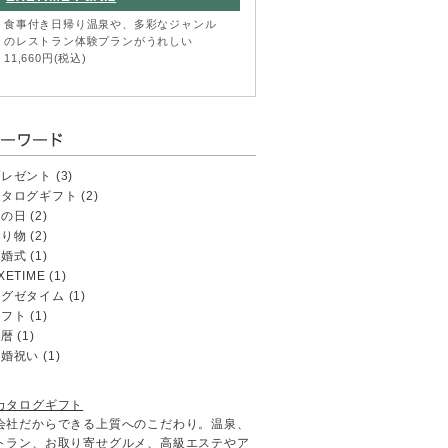
食事付き日帰り温泉や、多彩なジャンル
のレストラン体験プランがうれしい
11,660円(税込)
プレゼント
(3)
カタログギフト
(2)
母の日
(2)
贈り物
(2)
結婚式
(1)
XETIME
(1)
エグゼタイム
(1)
ギフト
(1)
還暦
(1)
結婚祝い
(1)
カタログギフト
会社だからできる上質へのこだわり。温泉、
トラン、お取り寄せグルメ、高級エステやア