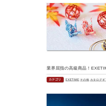
業界屈指の高級商品！EXET
EXETIME
その他
カタログギ