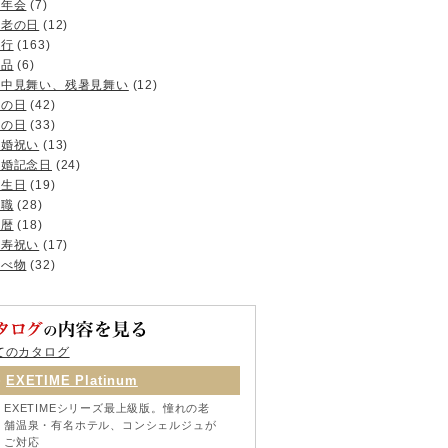
忘年会
(7)
敬老の日
(12)
旅行
(163)
景品
(6)
暑中見舞い、残暑見舞い
(12)
母の日
(42)
父の日
(33)
結婚祝い
(13)
結婚記念日
(24)
誕生日
(19)
退職
(28)
還暦
(18)
長寿祝い
(17)
食べ物
(32)
てのカタログ
EXETIME Platinum
EXETIMEシリーズ最上級版。憧れの老
舗温泉・有名ホテル、コンシェルジュが
ご対応