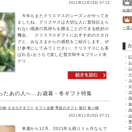
2021年12月15日 07:12
結婚
今年もまたクリスマスのシーズンがやってき
ましたね。クリスマスは大切な人に普段伝えら
一度
れない感謝の気持ちを贈ることのできる絶好の
機会。 クリスマスギフトにおすすめのカタロ
グと、みなさまからの感想をご紹介します。ぜ
ひ参考にしてみてください。クリスマスにも喜
ばれる♪おうちで楽しむ贅沢和牛＆ブランド米
E
クリ...
ったあの人へ…お歳暮・冬ギフト特集
の他
カタログギフト
ギフト全般
季節のギフト
旅行
食べ物
2021年11月25日 07:11
来週から12月。2021年も残り１ヵ月なんで