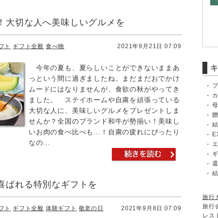
！大切な人へ美味しいグルメを
フト
ギフト全般
食べ物
2021年9月21日 07:09
今年の夏も、夏らしいことができないままあ
っという間に過ぎましたね。まだまだおでかけ
ムードにはなりませんが、食欲の秋がやってき
ました。 ステイホームや自粛を頑張っている
大切な人に、美味しいグルメをプレゼントしま
せんか？全国のブランド和牛が勢揃い！美味し
いお肉の食べ比べも…！自粛の疲れにぴったり
E
なの...
喜ばれる特別なギフトを
旅行
旅行
フト
ギフト全般
体験ギフト
敬老の日
2021年9月8日 07:09
レス