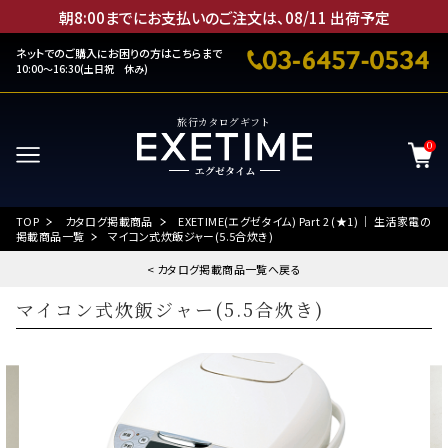
朝8:00までにお支払いのご注文は、
08
/
11
出荷予定
ネットでのご購入にお困りの方はこちらまで
10:00～16:30(土日祝 休み)
旅行カタログギフト
0
TOP
カタログ掲載商品
EXETIME(エグゼタイム) Part 2 (★1) ｜ 生活家電の
掲載商品一覧
マイコン式炊飯ジャー(5.5合炊き)
< カタログ掲載商品一覧へ戻る
マイコン式炊飯ジャー(5.5合炊き)