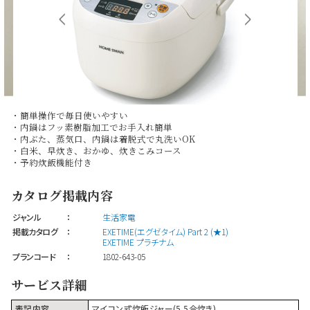
・簡単操作で毎日使いやすい
・内鍋はフッ素樹脂加工でお手入れ簡単
・内ぶた、蒸気口、内鍋は着脱式で丸洗いOK
・白米、早炊き、おかゆ、炊きこみコース
・予約炊飯機能付き
カタログ掲載内容
ジャンル
：
生活家電
掲載カタログ
：
EXETIME(エグゼタイム) Part 2 (★1)
EXETIME プラチナム
プランコード
：
1802-643-05
サービス詳細
表記内容
マイコン式炊飯ジャー(5.5合炊き)