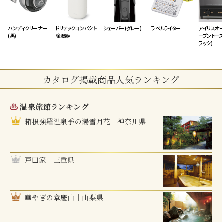
ハンディクリーナー
ドリテックコンパクト
シェーバー(グレー)
ラベルライター
アイリスオ
(黒)
除湿器
ーブントース
ラック)
カタログ掲載商品人気ランキング
温泉旅館ランキング
箱根強羅温泉季の湯雪月花｜神奈川県
戸田家｜三重県
華やぎの章慶山｜山梨県