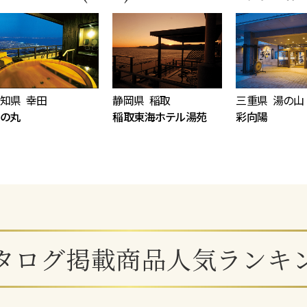
知県 幸田
静岡県 稲取
三重県 湯の山
の丸
稲取東海ホテル湯苑
彩向陽
タログ掲載商品人気ランキ