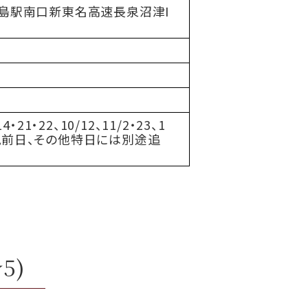
:三島駅南口新東名高速長泉沼津I
4・21・22、10/12、11/2・23、1
1 ※土・祝前日、その他特日には別途追
★5)