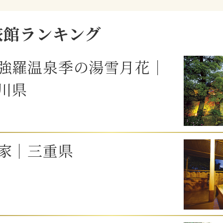
旅館ランキング
強羅温泉季の湯雪月花｜
川県
家｜三重県