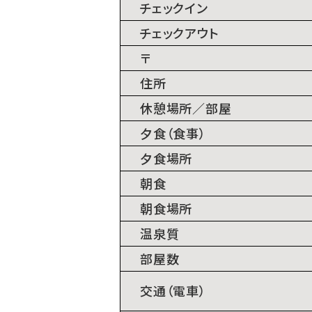
チェックイン
チェックアウト
〒
住所
休憩場所／部屋
⼣⾷（⾷事）
⼣⾷場所
朝⾷
朝⾷場所
温泉質
部屋数
交通（電⾞）