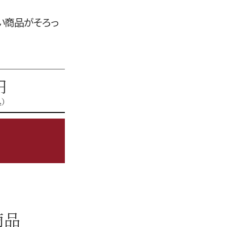
い商品がそろっ
円
込）
商品