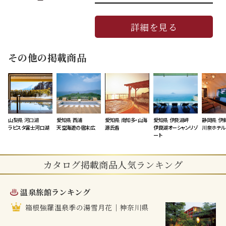
詳細を見る
その他の掲載商品
山梨県 河口湖
愛知県 西浦
愛知県 南知多・山海
愛知県 伊良湖岬
静岡県 伊
ラビスタ富士河口湖
天空海遊の宿末広
源氏香
伊良湖オーシャンリゾ
川奈ホテル
ート
カタログ掲載商品人気ランキング
温泉旅館ランキング
箱根強羅温泉季の湯雪月花｜神奈川県