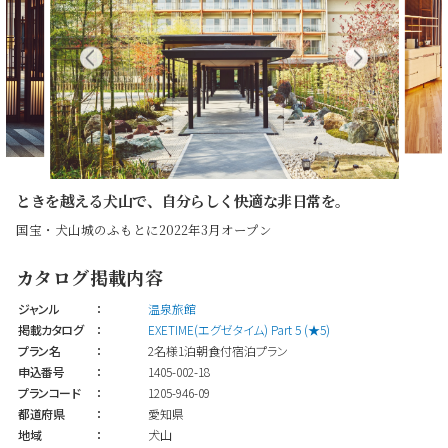
ときを越える犬山で、自分らしく快適な非日常を。
国宝・犬山城のふもとに2022年3月オープン
カタログ掲載内容
ジャンル
：
温泉旅館
掲載カタログ
：
EXETIME(エグゼタイム) Part 5 (★5)
プラン名
：
2名様1泊朝食付宿泊プラン
申込番号
：
1405-002-18
プランコード
：
1205-946-09
都道府県
：
愛知県
地域
：
犬山