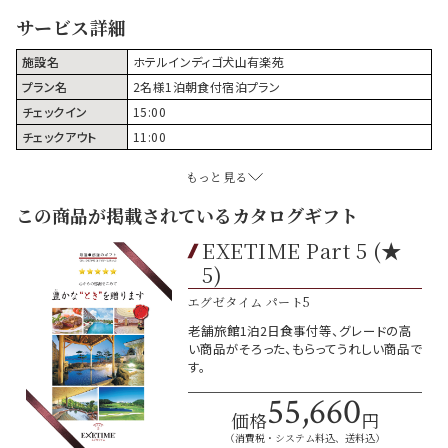
サービス詳細
施設名
ホテルインディゴ犬山有楽苑
プラン名
2名様1泊朝食付宿泊プラン
チェックイン
15:00
チェックアウト
11:00
もっと見る
この商品が掲載されているカタログギフト
EXETIME Part 5 (★
5)
エグゼタイム パート5
老舗旅館1泊2日食事付等、グレードの高
い商品がそろった、もらってうれしい商品で
す。
55,660
価格
円
（消費税・システム料込、送料込）