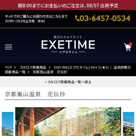
朝8:00までにお支払いのご注文は、
08
/
07
出荷予定
ネットでのご購入にお困りの方はこちらまで
10:00～16:30(土日祝 休み)
旅行カタログギフト
0
TOP
カタログ掲載商品
EXETIME(エグゼタイム) Part 5 (★5) ｜ 温泉旅館の
掲載商品一覧
京都嵐山温泉 花伝抄
< カタログ掲載商品一覧へ戻る
京都嵐山温泉 花伝抄