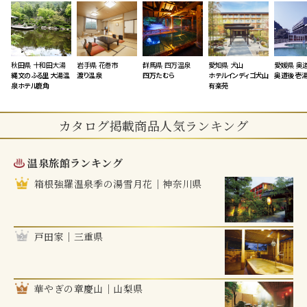
秋田県 十和田大湯
岩手県 花巻市
群馬県 四万温泉
愛知県 犬山
愛媛県 奥
縄文のふる里 大湯温
渡り温泉
四万たむら
ホテルインディゴ犬山
奥道後 壱
泉ホテル鹿角
有楽苑
カタログ掲載商品人気ランキング
温泉旅館ランキング
箱根強羅温泉季の湯雪月花｜神奈川県
戸田家｜三重県
華やぎの章慶山｜山梨県