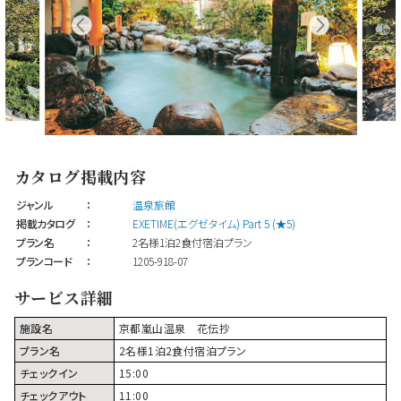
カタログ掲載内容
ジャンル
：
温泉旅館
掲載カタログ
：
EXETIME(エグゼタイム) Part 5 (★5)
プラン名
：
2名様1泊2食付宿泊プラン
プランコード
：
1205-918-07
サービス詳細
施設名
京都嵐山温泉 花伝抄
プラン名
2名様1泊2食付宿泊プラン
チェックイン
15:00
チェックアウト
11:00